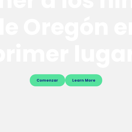
ner a los ni
de Oregón e
primer lugar
Comenzar
Learn More