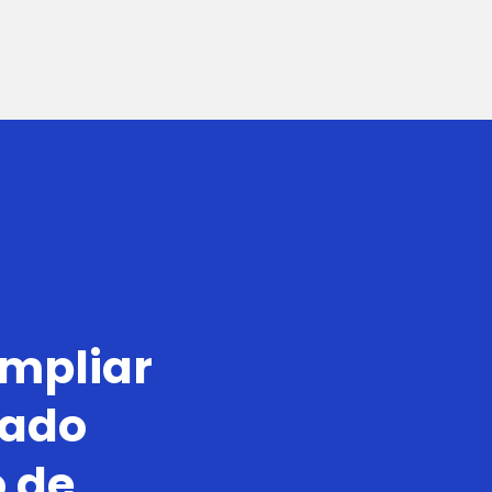
ampliar
dado
o de