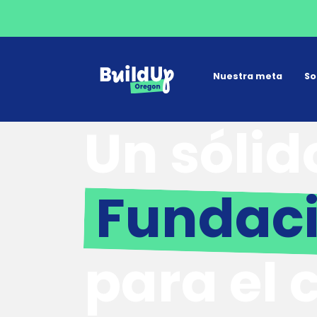
Nuestra meta
So
Un sólid
Fundac
para el 