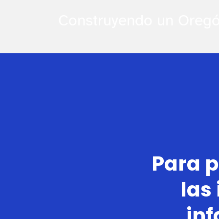
Construyendo un Oregó
Para p
las
inf