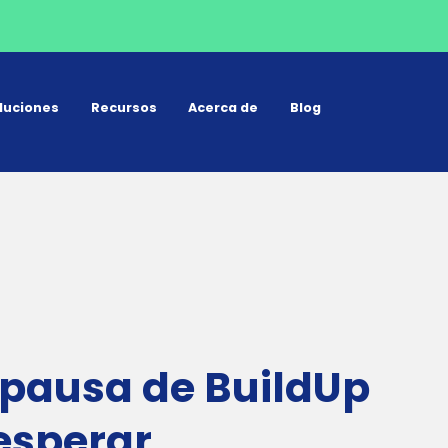
luciones
Recursos
Acerca de
Blog
e pausa de BuildUp
esperar